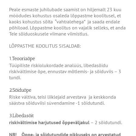
Peale esmaste juhilubade saamist on hiljemalt 23 kuu
möödudes kohustus osaleda lõppastme koolitusel, et
kaoks kohustus sõita “vahtralehega” ja saada endale
põhiload. Lõppastme koolitus on vajalik selleks, et anda
Teie sõiduoskusele viimane viimistlus.
LÕPPASTME KOOLITUS SISALDAB:
1.Teooriaõpe
Tüüpiliste riskiolukordade analüüs, libedasõidu
riskivältimise õpe, ennustav mõtlemis- ja sõiduviis – 3
tundi.
2.Sõiduõpe
Riske vältiva, teisi liiklejaid arvestava
ja keskkonda
säästva sõiduviisi süvendamine -1 sõidutundi.
3.Libedasõit
riskivältimise harjutused õppeväljakul
– 2 sõidutundi.
NB! Õppe- ja sõidutundide pikkuseks on arvestatud