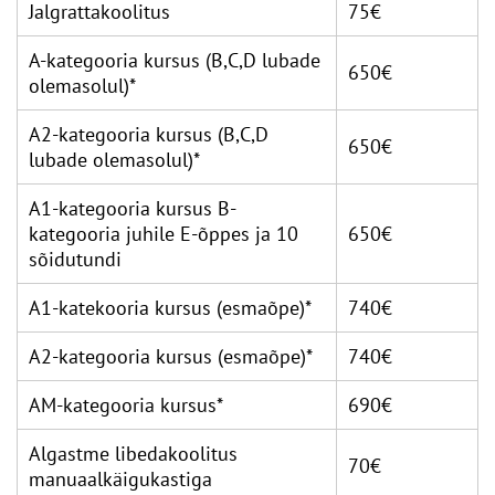
Jalgrattakoolitus
75€
A-kategooria kursus (B,C,D lubade
650€
olemasolul)*
A2-kategooria kursus (B,C,D
650€
lubade olemasolul)*
A1-kategooria kursus B-
kategooria juhile E-õppes ja 10
650€
sõidutundi
A1-katekooria kursus (esmaõpe)*
740€
A2-kategooria kursus (esmaõpe)*
740€
AM-kategooria kursus*
690€
Algastme libedakoolitus
70€
manuaalkäigukastiga