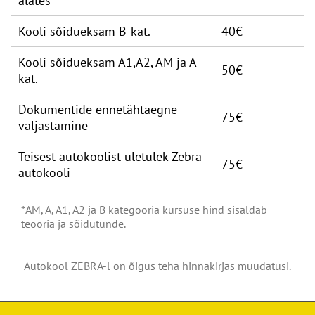
alates
Kooli sõidueksam B-kat.
40€
Kooli sõidueksam A1,A2, AM ja A-
50€
kat.
Dokumentide ennetähtaegne
75€
väljastamine
Teisest autokoolist ületulek Zebra
75€
autokooli
*AM, A, A1, A2 ja B kategooria kursuse hind sisaldab
teooria ja sõidutunde.
Autokool ZEBRA-l on õigus teha hinnakirjas muudatusi.