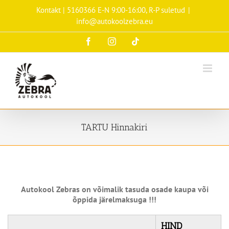
Skip
Kontakt | 5160366 E-N 9:00-16:00, R-P suletud
|
to
info@autokoolzebra.eu
content
Facebook
Instagram
Tiktok
TARTU Hinnakiri
Autokool Zebras on võimalik tasuda osade kaupa või
õppida järelmaksuga !!!
HIND